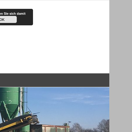
G.A.A
en Sie sich damit
OK